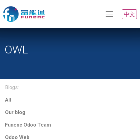
中文
OWL
Blogs:
All
Our blog
Funenc Odoo Team
Odoo Web